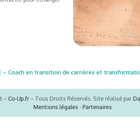
Coach en transition de carrières et transformatio
6 –
Co-Up.fr
– Tous Droits Réservés. Site réalisé par
Da
Mentions légales
-
Partenaires