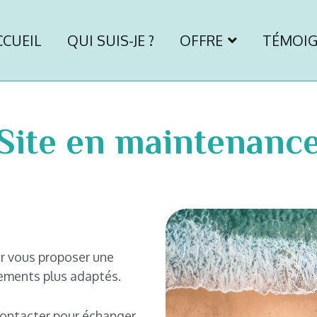
CCUEIL
QUI SUIS-JE ?
OFFRE
TÉMOI
phrologie
Site en maintenanc
r vous proposer une
ements plus adaptés.
contacter pour échanger