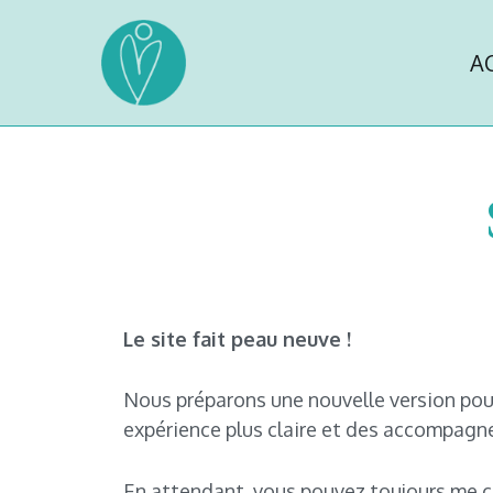
A
Co-Up.fr
Coaching, bilan de compétences et so
Le site fait peau neuve !
Nous préparons une nouvelle version pou
expérience plus claire et des accompagn
En attendant, vous pouvez toujours me 